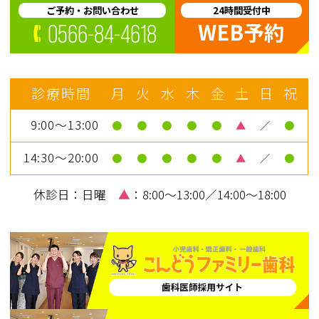
・治療時に出血を伴う可能性がありま
ご予約・お問い合わせ
24時間受付中
WEB予約
0566-84-4618
す。
・入れ歯装着時に違和感が出る場合があ
ります。
診療時間
月
火
水
木
金
土
日
祝
・顎の骨が痩せると入れ歯が合わなくな
9:00～13:00
●
●
●
●
●
▲
／
●
り、調整（修理）が必要になる場合があ
14:30～20:00
●
●
●
●
●
▲
／
●
ります。
休診日：日曜
▲
：8:00～13:00／14:00～18:00