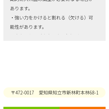
あります。
・強い力をかけると割れる（欠ける）可
能性があります。
・土台となるご自身の歯に負担がかかる
場合があります。
・耐久性がやや劣るため数年後に再作製
が必要になる場合があります。
・金属の種類によってはアレルギーが出
る可能性があります。
・入れ歯の種類などにより、土台となる
〒472-0017 愛知県知立市新林町本林68-1
ご自身の歯を削る場合があります。