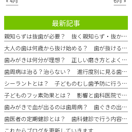
« 4月
6月 »
最新記事
親知らずは抜歯が必要？ 抜く親知らず・抜かなくていい親知らず
大人の歯は何歳から抜け始める？ 歯が抜ける原因と特徴【年齢別】
歯みがきは何分が理想？ 正しい磨き方とよくある間違い
歯周病は治る？治らない？ 進行度別に見る歯周病治療
シーラントとは？ 子どものむし歯予防に行う歯科処置について
子どものフッ素効果とは？ 影響と歯科医院でのフッ素塗布
歯みがきで血が出るのは歯周病？ 歯ぐきの出血と進行度別の症状
歯医者の定期健診とは？ 歯科健診で行う内容と費用
これからブログを更新していきます